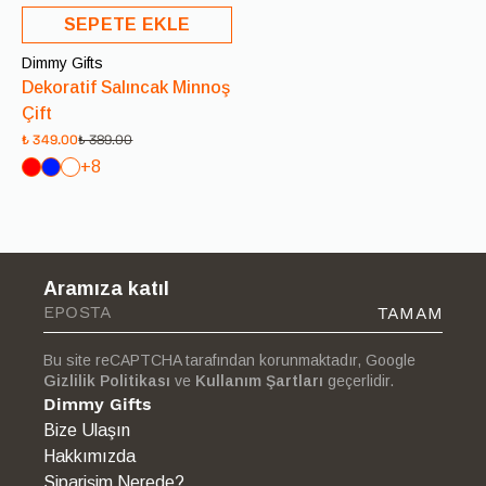
SEPETE EKLE
Dimmy Gifts
Dekoratif Salıncak Minnoş
Çift
₺ 349.00
₺ 389.00
+8
Aramıza katıl
TAMAM
Bu site reCAPTCHA tarafından korunmaktadır, Google
Gizlilik Politikası
ve
Kullanım Şartları
geçerlidir.
Dimmy Gifts
Bize Ulaşın
Hakkımızda
Siparişim Nerede?