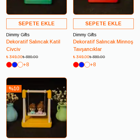
SEPETE EKLE
SEPETE EKLE
Dimmy Gifts
Dimmy Gifts
Dekoratif Salıncak Katil
Dekoratif Salıncak Minnoş
Civciv
Tavşancıklar
₺ 349.00
₺ 389.00
₺ 349.00
₺ 389.00
+8
+8
%10