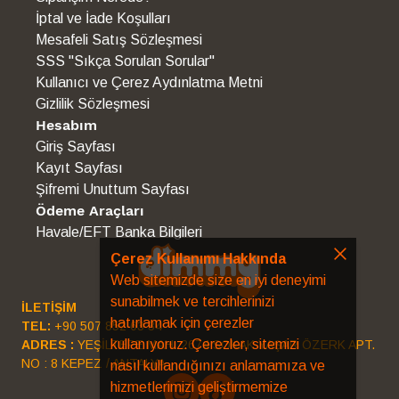
İptal ve İade Koşulları
Mesafeli Satış Sözleşmesi
SSS "Sıkça Sorulan Sorular"
Kullanıcı ve Çerez Aydınlatma Metni
Gizlilik Sözleşmesi
Hesabım
Giriş Sayfası
Kayıt Sayfası
Şifremi Unuttum Sayfası
Ödeme Araçları
Havale/EFT Banka Bilgileri
Çerez Kullanımı Hakkında
Web sitemizde size en iyi deneyimi
sunabilmek ve tercihlerinizi
İLETİŞİM
hatırlamak için çerezler
TEL:
+90 507 852 63 34
kullanıyoruz. Çerezler, sitemizi
ADRES :
YEŞİLTEPE MAH. 2674 SOKAK YAŞAR ÖZERK APT.
NO : 8 KEPEZ / ANTALYA
nasıl kullandığınızı anlamamıza ve
hizmetlerimizi geliştirmemize