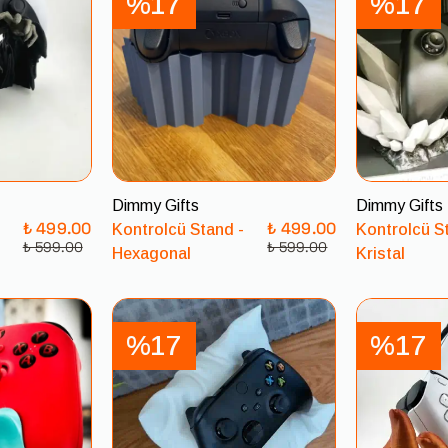
%17
%17
Dimmy Gifts
Dimmy Gifts
₺ 499.00
₺ 499.00
Kontrolcü Stand -
Kontrolcü S
₺ 599.00
₺ 599.00
Hexagonal
Kristal
%17
%17