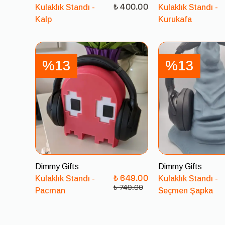
₺ 400.00
Kulaklık Standı -
Kulaklık Standı -
Kalp
Kurukafa
%13
%13
Dimmy Gifts
Dimmy Gifts
₺ 649.00
Kulaklık Standı -
Kulaklık Standı -
₺ 749.00
Pacman
Seçmen Şapka