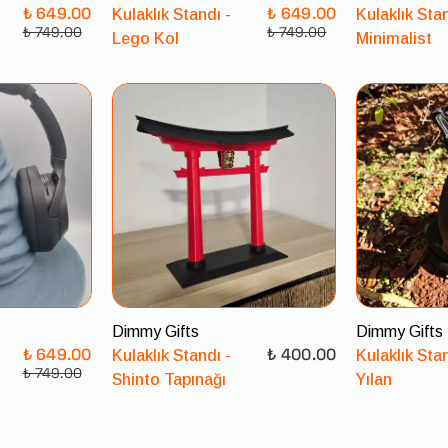
₺ 649.00
₺ 649.00
Kulaklık Standı -
Kulaklık Stan
₺ 749.00
₺ 749.00
Lego Kol
Minimalist
Dimmy Gifts
Dimmy Gifts
₺ 649.00
₺ 400.00
Kulaklık Standı -
Kulaklık Stan
₺ 749.00
Shinto Tapınağı
Yılan