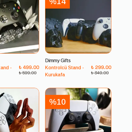
%14
Dimmy Gifts
₺ 499.00
₺ 299.00
tand -
Kontrolcü Stand -
₺ 599.00
₺ 349.00
Kurukafa
%10