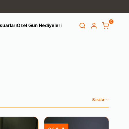
0
uarları
Özel Gün Hediyeleri
SEPET
(
0 Ürün
)
Alışveriş sepetinizde hiçbir şey yok.
Alışverişe Başla
Sırala