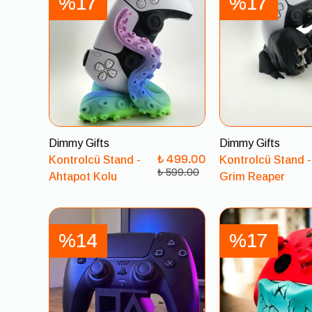
%17
%17
Dimmy Gifts
Dimmy Gifts
₺ 499.00
Kontrolcü Stand -
Kontrolcü Stand -
₺ 599.00
Ahtapot Kolu
Grim Reaper
%14
%17