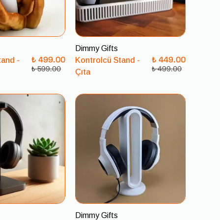
Dimmy Gifts
₺ 499.00
₺ 449.00
tand -
Kontrolcü Stand -
₺ 599.00
₺ 499.00
Çıta
Dimmy Gifts