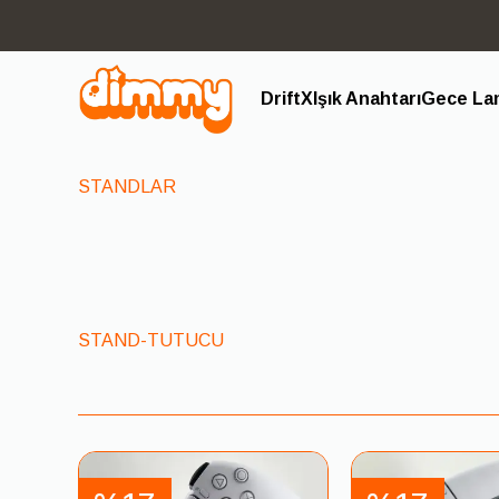
DriftX
Işık Anahtarı
Gece Lam
STANDLAR
STAND-TUTUCU