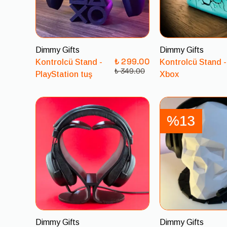
Dimmy Gifts
Dimmy Gifts
₺ 299.00
Kontrolcü Stand -
Kontrolcü Stand -
₺ 349.00
PlayStation tuş
Xbox
%13
Dimmy Gifts
Dimmy Gifts