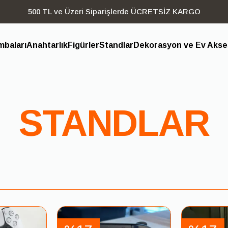
500 TL ve Üzeri Siparişlerde ÜCRETSİZ KARGO
baları
Anahtarlık
Figürler
Standlar
Dekorasyon ve Ev Akses
STANDLAR