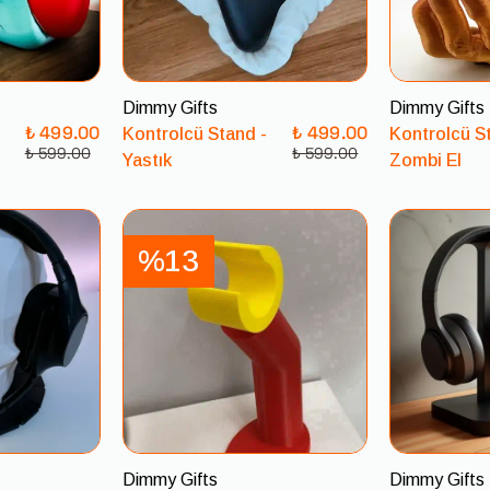
Dimmy Gifts
Dimmy Gifts
₺ 499.00
₺ 499.00
Kontrolcü Stand -
Kontrolcü S
₺ 599.00
₺ 599.00
Yastık
Zombi El
%13
Dimmy Gifts
Dimmy Gifts