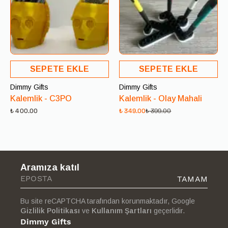
SEPETE EKLE
SEPETE EKLE
Dimmy Gifts
Dimmy Gifts
Kalemlik - C3PO
Kalemlik - Olay Mahali
₺ 400.00
₺ 349.00
₺ 399.00
Aramıza katıl
TAMAM
Bu site reCAPTCHA tarafından korunmaktadır, Google
Gizlilik Politikası
ve
Kullanım Şartları
geçerlidir.
Dimmy Gifts