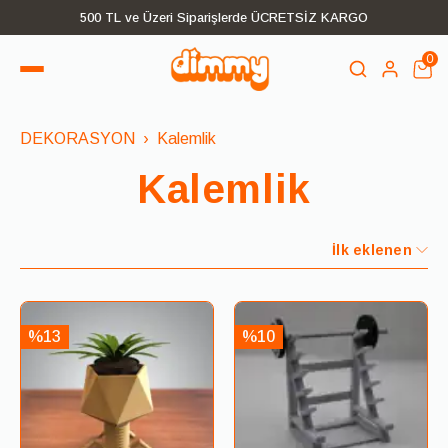
500 TL ve Üzeri Siparişlerde ÜCRETSİZ KARGO
0
DEKORASYON
Kalemlik
Kalemlik
İlk eklenen
%13
%10