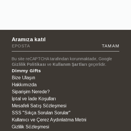
mümkün olmayan ürünler, iade kapsamı dışındadır.
Sorularınız için [iletişim bilgisi] üzerinden bizimle iletişime
geçebilirsiniz.
Aramıza katıl
TAMAM
Bu site reCAPTCHA tarafından korunmaktadır, Google
Gizlilik Politikası
ve
Kullanım Şartları
geçerlidir.
Dimmy Gifts
Bize Ulaşın
Hakkımızda
Siparişim Nerede?
İptal ve İade Koşulları
Mesafeli Satış Sözleşmesi
SSS "Sıkça Sorulan Sorular"
Kullanıcı ve Çerez Aydınlatma Metni
Gizlilik Sözleşmesi