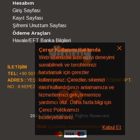
Hesabım
Giriş Sayfası
Kayıt Sayfası
Şifremi Unuttum Sayfası
Ödeme Araçları
Havale/EFT Banka Bilgileri
Çerez Kullanımı Hakkında
Web sitemizde size en iyi deneyimi
sunabilmek ve tercihlerinizi
İLETİŞİM
hatırlamak için çerezler
TEL:
+90 507 852 63 34
kullanıyoruz. Çerezler, sitemizi
ADRES :
YEŞİLTEPE MAH. 2674 SOKAK YAŞAR ÖZERK APT.
NO : 8 KEPEZ / ANTALYA
nasıl kullandığınızı anlamamıza ve
hizmetlerimizi geliştirmemize
yardımcı olur. Daha fazla bilgi için
Çerez Politikamızı
2024 DimmyGifts All Rights Reserved.
inceleyebilirsiniz.
ikas
tarafından desteklenmektedir.
Kabul Et