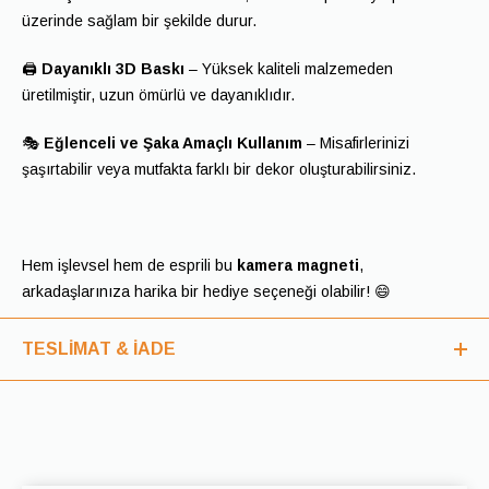
üzerinde sağlam bir şekilde durur.
🖨️
Dayanıklı 3D Baskı
– Yüksek kaliteli malzemeden
üretilmiştir, uzun ömürlü ve dayanıklıdır.
🎭
Eğlenceli ve Şaka Amaçlı Kullanım
– Misafirlerinizi
şaşırtabilir veya mutfakta farklı bir dekor oluşturabilirsiniz.
Hem işlevsel hem de esprili bu
kamera magneti
,
arkadaşlarınıza harika bir hediye seçeneği olabilir! 😄
TESLİMAT & İADE
Teslimat
Siparişleriniz, ödeme onayından sonra en geç 2-5 iş günü
içinde kargoya teslim edilir.