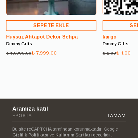
İade talebinizi müşteri hizmetlerimize ([e-posta veya
telefon numarası]) iletebilirsiniz.
Size sağlanacak kargo etiketiyle ürünü ücretsiz olarak geri
SEPETE EKLE
SE
gönderebilirsiniz.
Huysuz Ahtapot Dekor Sehpa
kargo
Ürün tarafımıza ulaştıktan sonra iade işleminiz
Dimmy Gifts
Dimmy Gifts
başlatılacaktır.
₺ 7,999.00
₺ 1.00
₺ 10,999.00
₺ 2.00
Not:
Kişiye özel üretilen veya hijyenik nedenlerle iadesi
mümkün olmayan ürünler, iade kapsamı dışındadır.
Sorularınız için [iletişim bilgisi] üzerinden bizimle iletişime
geçebilirsiniz.
Aramıza katıl
TAMAM
Bu site reCAPTCHA tarafından korunmaktadır, Google
Gizlilik Politikası
ve
Kullanım Şartları
geçerlidir.