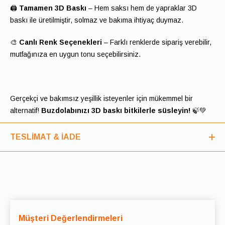
🖨️
Tamamen 3D Baskı
– Hem saksı hem de yapraklar 3D
baskı ile üretilmiştir, solmaz ve bakıma ihtiyaç duymaz.
🎨
Canlı Renk Seçenekleri
– Farklı renklerde sipariş verebilir,
mutfağınıza en uygun tonu seçebilirsiniz.
Gerçekçi ve bakımsız yeşillik isteyenler için mükemmel bir
alternatif!
Buzdolabınızı 3D baskı bitkilerle süsleyin!
🍃💚
TESLİMAT & İADE
Teslimat
Siparişleriniz, ödeme onayından sonra en geç 2-5 iş günü
içinde kargoya teslim edilir.
Teslimat süreleri, bulunduğunuz bölgeye ve kargo şirketine
Müşteri Değerlendirmeleri
bağlı olarak değişiklik gösterebilir.