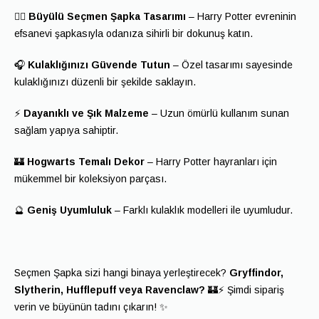
🧙‍♂️
Büyülü Seçmen Şapka Tasarımı
– Harry Potter evreninin
efsanevi şapkasıyla odanıza sihirli bir dokunuş katın.
🎧
Kulaklığınızı Güvende Tutun
– Özel tasarımı sayesinde
kulaklığınızı düzenli bir şekilde saklayın.
⚡
Dayanıklı ve Şık Malzeme
– Uzun ömürlü kullanım sunan
sağlam yapıya sahiptir.
🏰
Hogwarts Temalı Dekor
– Harry Potter hayranları için
mükemmel bir koleksiyon parçası.
🔮
Geniş Uyumluluk
– Farklı kulaklık modelleri ile uyumludur.
Seçmen Şapka sizi hangi binaya yerleştirecek?
Gryffindor,
Slytherin, Hufflepuff veya Ravenclaw?
🏰⚡ Şimdi sipariş
verin ve büyünün tadını çıkarın! ✨