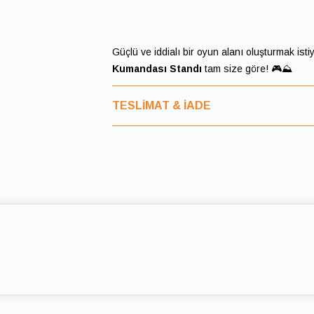
Güçlü ve iddialı bir oyun alanı oluşturmak ist
Kumandası Standı
tam size göre! 🎮⛰️
TESLİMAT & İADE
Teslimat
Siparişleriniz, ödeme onayından sonra en
edilir.
Teslimat süreleri, bulunduğunuz bölgeye 
değişiklik gösterebilir.
Kargo takip bilgileriniz, siparişiniz kargo
SMS yoluyla iletilecektir.
Teslimat sırasında ürünün hasarlı veya e
görevlisine tutanak tutturmanızı rica eder