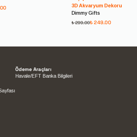
3D Akvaryum Dekoru
Sorularınız için [iletişim bilgisi] üzerinden biz
.00
Dimmy Gifts
₺ 249.00
₺ 299.00
Ödeme Araçları
Havale/EFT Banka Bilgileri
Sayfası