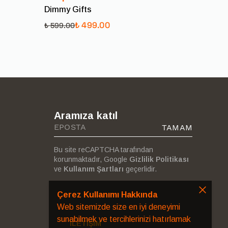
Dimmy Gifts
imle iletişime geçebilirsiniz.
₺ 599.00
₺ 499.00
₺ 599.00
Aramıza katıl
TAMAM
Bu site reCAPTCHA tarafından
korunmaktadır, Google
Gizlilik Politikası
ve
Kullanım Şartları
geçerlidir.
Çerez Kullanımı Hakkında
Web sitemizde size en iyi deneyimi
sunabilmek ve tercihlerinizi hatırlamak
İLETİŞİM