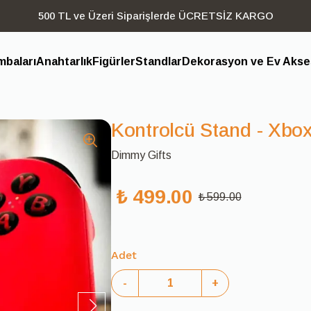
500 TL ve Üzeri Siparişlerde ÜCRETSİZ KARGO
baları
Anahtarlık
Figürler
Standlar
Dekorasyon ve Ev Akses
Kontrolcü Stand - Xbo
Dimmy Gifts
₺ 499.00
₺ 599.00
Adet
-
+