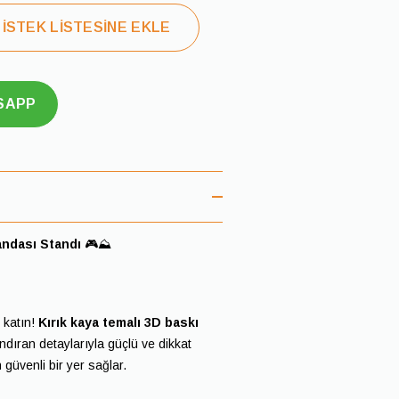
İSTEK LİSTESİNE EKLE
SAPP
andası Standı
🎮⛰️
 katın!
Kırık kaya temalı 3D baskı
andıran detaylarıyla güçlü ve dikkat
güvenli bir yer sağlar.