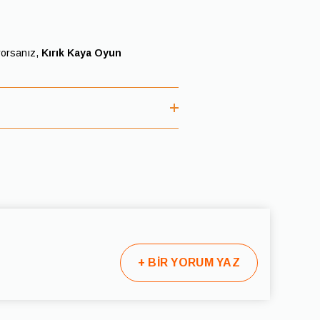
iyorsanız,
Kırık Kaya Oyun
 geç 2-5 iş günü içinde kargoya teslim
ve kargo şirketine bağlı olarak
ya verildiğinde tarafınıza e-posta veya
+
BİR YORUM YAZ
ksik olması durumunda, kargo
iz.