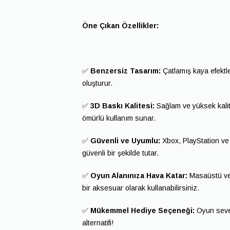
Öne Çıkan Özellikler:
✅
Benzersiz Tasarım:
Çatlamış kaya efektler
oluşturur.
✅
3D Baskı Kalitesi:
Sağlam ve yüksek kalite
ömürlü kullanım sunar.
✅
Güvenli ve Uyumlu:
Xbox, PlayStation ve
güvenli bir şekilde tutar.
✅
Oyun Alanınıza Hava Katar:
Masaüstü vey
bir aksesuar olarak kullanabilirsiniz.
✅
Mükemmel Hediye Seçeneği:
Oyun sever
alternatifi!