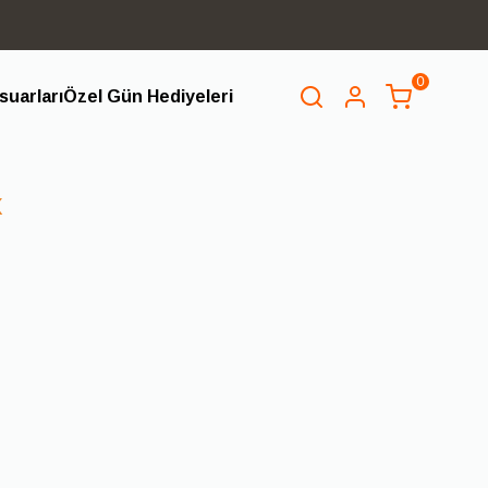
0
uarları
Özel Gün Hediyeleri
SEPET
(
0 Ürün
)
x
Alışveriş sepetinizde hiçbir şey yok.
Alışverişe Başla