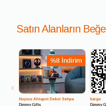
Satın Alanların Beğe
%8 İndirim
Huysuz Ahtapot Dekor Sehpa
kargo
Dimmy Gifts
Dimmy G