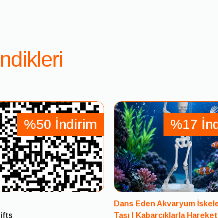
İade ve Değişim
Satın aldığınız ürünlerden memnun kalmaz
gün içinde iade talebinde bulunabilirsiniz
İade işlemleri için ürünün kullanılmamış, 
ndikleri
aksesuarlarıyla birlikte olması gerekmekte
İade talebiniz onaylandıktan sonra, ödeme
iade edilir.
Ürün değişim taleplerinde, stok durumu kon
İade Süreci
%50 İndirim
%17 İnd
İade talebinizi müşteri hizmetlerimize ([
iletebilirsiniz.
Size sağlanacak kargo etiketiyle ürünü ücr
Ürün tarafımıza ulaştıktan sonra iade işlem
Not:
Kişiye özel üretilen veya hijyenik nede
Dans Eden Akvaryum İskele
iade kapsamı dışındadır.
ifts
Taşı | Kabarcıklarla Hareke