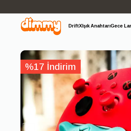
DriftX
Işık Anahtarı
Gece Lam
%17 İndirim