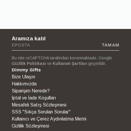
mümkün olmayan ürünler, iade kapsamı dışındadır.
Sorularınız için [iletişim bilgisi] üzerinden bizimle iletişime
geçebilirsiniz.
Aramıza katıl
TAMAM
Bu site reCAPTCHA tarafından korunmaktadır, Google
Gizlilik Politikası
ve
Kullanım Şartları
geçerlidir.
Dimmy Gifts
Bize Ulaşın
Hakkımızda
Siparişim Nerede?
İptal ve İade Koşulları
Mesafeli Satış Sözleşmesi
SSS "Sıkça Sorulan Sorular"
Kullanıcı ve Çerez Aydınlatma Metni
Gizlilik Sözleşmesi