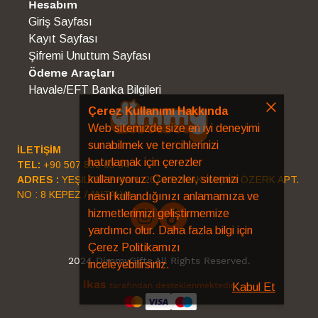
Hesabım
Giriş Sayfası
Kayıt Sayfası
Şifremi Unuttum Sayfası
Ödeme Araçları
Havale/EFT Banka Bilgileri
Çerez Kullanımı Hakkında
Web sitemizde size en iyi deneyimi
sunabilmek ve tercihlerinizi
İLETİŞİM
hatırlamak için çerezler
TEL:
+90 507 852 63 34
kullanıyoruz. Çerezler, sitemizi
ADRES :
YEŞİLTEPE MAH. 2674 SOKAK YAŞAR ÖZERK APT.
NO : 8 KEPEZ / ANTALYA
nasıl kullandığınızı anlamamıza ve
hizmetlerimizi geliştirmemize
yardımcı olur. Daha fazla bilgi için
Çerez Politikamızı
2024 DimmyGifts All Rights Reserved.
inceleyebilirsiniz.
ikas
tarafından desteklenmektedir.
Kabul Et