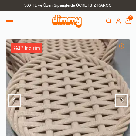
500 TL ve Üzeri Siparişlerde ÜCRETSİZ KARGO
0
%17 İndirim