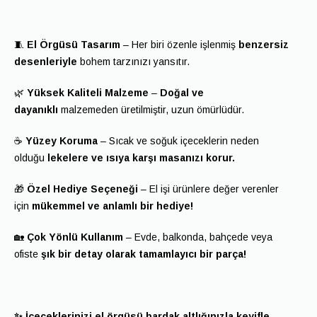
🧵
El Örgüsü Tasarım
– Her biri özenle işlenmiş
benzersiz
desenleriyle
bohem tarzınızı yansıtır.
🌿
Yüksek Kaliteli Malzeme
–
Doğal ve
dayanıklı
malzemeden üretilmiştir, uzun ömürlüdür.
☕
Yüzey Koruma
– Sıcak ve soğuk içeceklerin neden
olduğu
lekelere ve ısıya karşı masanızı korur.
🎁
Özel Hediye Seçeneği
– El işi ürünlere değer verenler
için
mükemmel ve anlamlı bir hediye!
🏡
Çok Yönlü Kullanım
– Evde, balkonda, bahçede veya
ofiste
şık bir detay olarak tamamlayıcı bir parça!
✨ İçeceklerinizi el örgüsü bardak altlığınızla keyifle