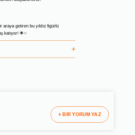
ir araya getiren bu yıldız figürlü
uş katıyor! 🌟✨
 geç 2-5 iş günü içinde kargoya teslim
ve kargo şirketine bağlı olarak
ya verildiğinde tarafınıza e-posta veya
+
BİR YORUM YAZ
ksik olması durumunda, kargo
iz.