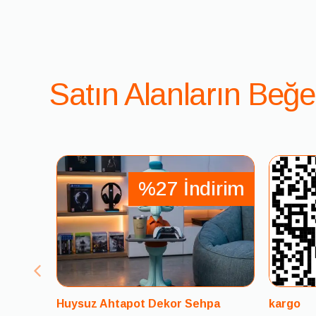
Satın Alanların Beğe
%27 İndirim
Huysuz Ahtapot Dekor Sehpa
kargo