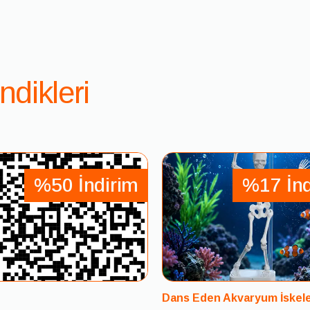
İade ve Değişim
Satın aldığınız ürünlerden memnun kalmaz
gün içinde iade talebinde bulunabilirsiniz
İade işlemleri için ürünün kullanılmamış, 
ndikleri
aksesuarlarıyla birlikte olması gerekmekte
İade talebiniz onaylandıktan sonra, ödeme
iade edilir.
Ürün değişim taleplerinde, stok durumu kon
İade Süreci
%50 İndirim
%17 İnd
İade talebinizi müşteri hizmetlerimize ([
iletebilirsiniz.
Size sağlanacak kargo etiketiyle ürünü ücr
Ürün tarafımıza ulaştıktan sonra iade işlem
Not:
Kişiye özel üretilen veya hijyenik nede
Dans Eden Akvaryum İskele
iade kapsamı dışındadır.