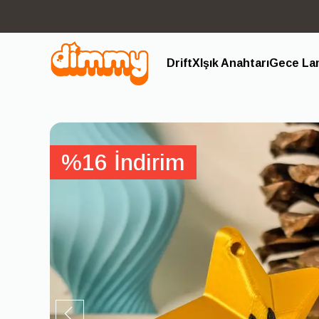
DriftX
Işık Anahtarı
Gece Lam
%16 İndirim